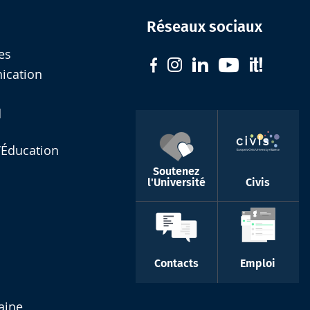
Réseaux sociaux
es
nication
d
l’Éducation
Soutenez
l'Université
Civis
Contacts
Emploi
aine