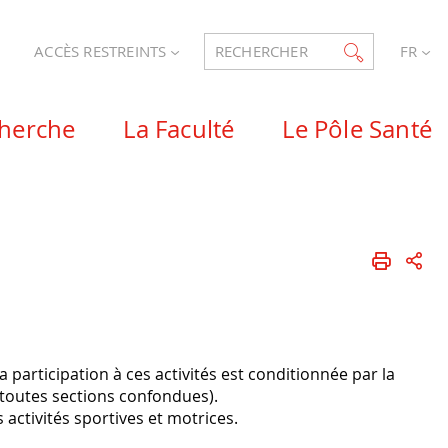
ACCÈS RESTREINTS
RECHERCHER
FR
cherche
La Faculté
Le Pôle Santé
articipation à ces activités est conditionnée par la
é (toutes sections confondues).
 activités sportives et motrices.